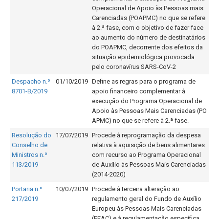
Operacional de Apoio às Pessoas mais
Carenciadas (POAPMC) no que se refere
à 2.ª fase, com o objetivo de fazer face
ao aumento do número de destinatários
do POAPMC, decorrente dos efeitos da
situação epidemiológica provocada
pelo coronavírus SARS-CoV-2
Despacho n.º
01/10/2019
Define as regras para o programa de
8701-B/2019
apoio financeiro complementar à
execução do Programa Operacional de
Apoio às Pessoas Mais Carenciadas (PO
APMC) no que se refere à 2.ª fase.
Resolução do
17/07/2019
Procede à reprogramação da despesa
Conselho de
relativa à aquisição de bens alimentares
Ministros n.º
com recurso ao Programa Operacional
113/2019
de Auxílio às Pessoas Mais Carenciadas
(2014-2020)
Portaria n.º
10/07/2019
Procede à terceira alteração ao
217/2019
regulamento geral do Fundo de Auxílio
Europeu às Pessoas Mais Carenciadas
(FEAC) e à regulamentação específica