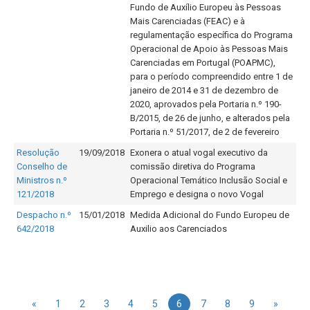
Fundo de Auxílio Europeu às Pessoas
Mais Carenciadas (FEAC) e à
regulamentação específica do Programa
Operacional de Apoio às Pessoas Mais
Carenciadas em Portugal (POAPMC),
para o período compreendido entre 1 de
janeiro de 2014 e 31 de dezembro de
2020, aprovados pela Portaria n.º 190-
B/2015, de 26 de junho, e alterados pela
Portaria n.º 51/2017, de 2 de fevereiro
Resolução
19/09/2018
Exonera o atual vogal executivo da
Conselho de
comissão diretiva do Programa
Ministros n.º
Operacional Temático Inclusão Social e
121/2018
Emprego e designa o novo Vogal
Despacho n.º
15/01/2018
Medida Adicional do Fundo Europeu de
642/2018
Auxilio aos Carenciados
«
1
2
3
4
5
6
7
8
9
»