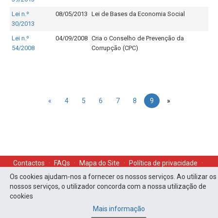
Lei n.º
08/05/2013
Lei de Bases da Economia Social
30/2013
Lei n.º
04/09/2008
Cria o Conselho de Prevenção da
54/2008
Corrupção (CPC)
«
4
5
6
7
8
9
»
Contactos
·
FAQs
·
Mapa do Site
·
Política de privacidade
·
Os cookies ajudam-nos a fornecer os nossos serviços. Ao utilizar os
Acessibilidade
nossos serviços, o utilizador concorda com a nossa utilização de
cookies
Mais informação
PO APMC - Todos os direitos reservados