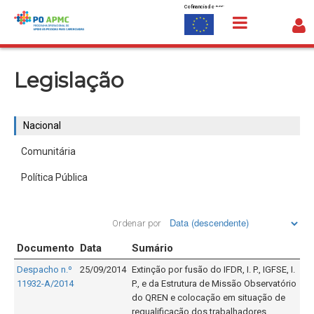
Cofinanciado por:
Saltar para o conteúdo
Nacional
Legislação
Nacional
Comunitária
Política Pública
Ordenar por
Documento
Data
Sumário
Despacho n.º
25/09/2014
Extinção por fusão do IFDR, I. P., IGFSE, I.
11932-A/2014
P., e da Estrutura de Missão Observatório
do QREN e colocação em situação de
requalificação dos trabalhadores.