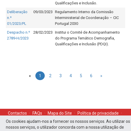
Qualificações e Inclusão.
Deliberação
09/03/2023
Regulamento Interno da Comissão
n.º
Interministerial de Coordenação – CIC
01/2023/PL
Portugal 2030
Despacho n.º
28/02/2023
Institui o Comité de Acompanhamento
2789-H/2023
do Programa Temático Demografia,
Qualificações e Inclusão (PDQI).
«
1
2
3
4
5
6
»
Contactos
·
FAQs
·
Mapa do Site
·
Política de privacidade
·
Os cookies ajudam-nos a fornecer os nossos serviços. Ao utilizar os
Acessibilidade
nossos serviços, o utilizador concorda com a nossa utilização de