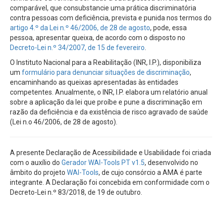
comparável, que consubstancie uma prática discriminatória
contra pessoas com deficiência, prevista e punida nos termos do
artigo 4.º da Lei n.º 46/2006, de 28 de agosto
, pode, essa
pessoa, apresentar queixa, de acordo com o disposto no
Decreto-Lei n.º 34/2007, de 15 de fevereiro
.
O Instituto Nacional para a Reabilitação (INR, I.P.), disponibiliza
um
formulário para denunciar situações de discriminação
,
encaminhando as queixas apresentadas às entidades
competentes. Anualmente, o INR, I.P. elabora um relatório anual
sobre a aplicação da lei que proíbe e pune a discriminação em
razão da deficiência e da existência de risco agravado de saúde
(Lei n.o 46/2006, de 28 de agosto).
A presente Declaração de Acessibilidade e Usabilidade foi criada
com o auxílio do
Gerador WAI-Tools PT v1.5
, desenvolvido no
âmbito do projeto
WAI-Tools
, de cujo consórcio a AMA é parte
integrante. A Declaração foi concebida em conformidade com o
Decreto-Lei n.º 83/2018, de 19 de outubro.