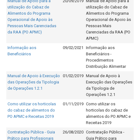
Manual de Apoio para a
20/09/2019
Manual de Apoio para a
utilização do Cabaz de
utilização do Cabaz de
Alimentos do Programa
Alimentos do Programa
Operacional de Apoio às
Operacional de Apoio às
Pessoas Mais Carenciadas
Pessoas Mais
da RAA (PO APMC)
Carenciadas da RAA (PO
APMC)
Informação aos
09/02/2021
Informação aos
Beneficiários
Beneficiários -
Procedimentos
Distribuição Alimentar
Manual de Apoio à Execução
01/02/2019
Manual de Apoio à
das Operações da Tipologia
Execução das Operações
de Operações 1.2.1
da Tipologia de
Operações 1.2.1
Como utilizar os horticolas
01/11/2019
Como utilizar os
do cabaz de alimentos do
horticolas do cabaz de
PO APMC e Receitas 2019
alimentos do PO APMC e
Receitas 2019
Contratação Pública - Guia
26/08/2020
Contratação Pública -
Prático para Profissionais
Guia Prático para