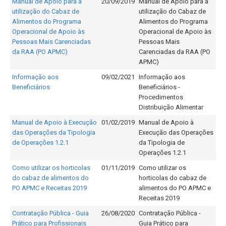
Manual de Apoio para a
20/09/2019
Manual de Apoio para a
utilização do Cabaz de
utilização do Cabaz de
Alimentos do Programa
Alimentos do Programa
Operacional de Apoio às
Operacional de Apoio às
Pessoas Mais Carenciadas
Pessoas Mais
da RAA (PO APMC)
Carenciadas da RAA (PO
APMC)
Informação aos
09/02/2021
Informação aos
Beneficiários
Beneficiários -
Procedimentos
Distribuição Alimentar
Manual de Apoio à Execução
01/02/2019
Manual de Apoio à
das Operações da Tipologia
Execução das Operações
de Operações 1.2.1
da Tipologia de
Operações 1.2.1
Como utilizar os horticolas
01/11/2019
Como utilizar os
do cabaz de alimentos do
horticolas do cabaz de
PO APMC e Receitas 2019
alimentos do PO APMC e
Receitas 2019
Contratação Pública - Guia
26/08/2020
Contratação Pública -
Prático para Profissionais
Guia Prático para