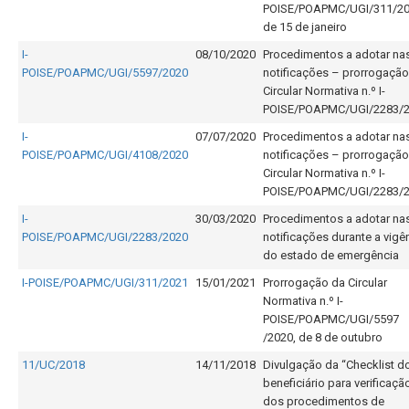
POISE/POAPMC/UGI/311/20
de 15 de janeiro
I-
08/10/2020
Procedimentos a adotar na
POISE/POAPMC/UGI/5597/2020
notificações – prorrogação
Circular Normativa n.º I-
POISE/POAPMC/UGI/2283/
I-
07/07/2020
Procedimentos a adotar na
POISE/POAPMC/UGI/4108/2020
notificações – prorrogação
Circular Normativa n.º I-
POISE/POAPMC/UGI/2283/
I-
30/03/2020
Procedimentos a adotar na
POISE/POAPMC/UGI/2283/2020
notificações durante a vigê
do estado de emergência
I-POISE/POAPMC/UGI/311/2021
15/01/2021
Prorrogação da Circular
Normativa n.º I-
POISE/POAPMC/UGI/5597
/2020, de 8 de outubro
11/UC/2018
14/11/2018
Divulgação da “Checklist d
beneficiário para verificaçã
dos procedimentos de