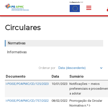
Cofinanciado por:
Saltar para o conteúdo
Normativas
Circulares
Normativas
Informativas
Ordenar por
Documento
Data
Sumário
I-POISE/POAPMC/CD/125/2023
10/01/2023
Notificações – meios
preferenciais e procedimen
a adotar
I-POISE/POAPMC/CD/757/2022
08/02/2022
Prorrogação da Circular
Normativa n.º I-