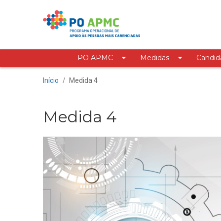
Saltar para o conteúdo
PO APMC
Medidas
Candid
Medida 4
Início
/
Medida 4
Medida 4