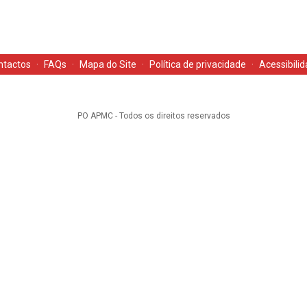
ntactos
·
FAQs
·
Mapa do Site
·
Política de privacidade
·
Acessibili
PO APMC - Todos os direitos reservados