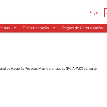
English
aturas
Documentação
Regras de Comunicação
onal de Apoio às Pessoas Mais Carenciadas (PO APMC) consulte