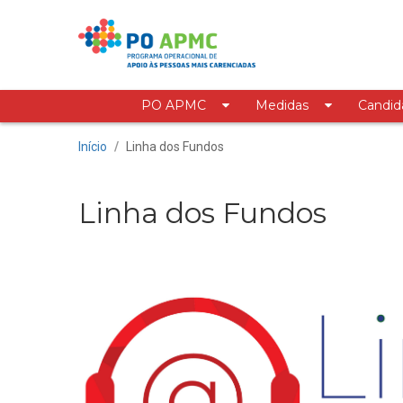
Saltar para o conteúdo
PO APMC
Medidas
Candid
Linha dos Fundos
Início
/
Linha dos Fundos
Linha dos Fundos