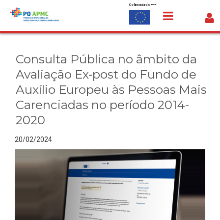
Cofinanciado por:
Saltar para o conteúdo
Consulta Pública no âmbito da
Avaliação Ex-post do Fundo de Auxílio
Consulta Pública no âmbito da
Europeu às Pessoas Mais Carenciadas
Avaliação Ex-post do Fundo de
no período 2014-2020 - Detalhe da
Auxílio Europeu às Pessoas Mais
Notícia
Carenciadas no período 2014-
2020
20/02/2024