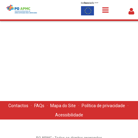
Cofinanciado por:
Saltar para o conteúdo
Detalhe da Notícia
Contactos
·
FAQs
·
Mapa do Site
·
Política de privacidade
·
Acessibilidade
PO APMC - Todos os direitos reservados