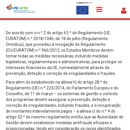
Cofinanciado por:
Saltar para o conteúdo
Denúncias
De acordo com o n.º 2 do artigo 63.º do Regulamento (UE,
EURATOM) n.º 2018/1046, de 18 de julho (Regulamento
Omnibus), que procedeu à revogação do Regulamento
(EU/EURATOM) n.º 966/2012, os Estados Membros devem
tomar todas as medidas necessárias, incluindo medidas
legislativas, regulamentares e administrativas, para proteger os
interesses financeiros da UE, nomeadamente através da
prevenção, deteção e correção de irregularidades e fraudes.
Para além do estabelecido na alínea h) do artigo 28.º do
Regulamento (UE) n.º 223/2014, do Parlamento Europeu e do
Conselho, de 11 de março – os sistemas de gestão e controlo
dos programas devem assegurar a prevenção, deteção e
correção de irregularidades, incluindo fraudes, e a recuperação
de montantes indevidamente pagos – a alínea c) do n.º 4 do
artigo 32.º do mesmo regulamento institui que as Autoridade de
Gestão devem estabelecer medidas antifraude eficazes e
proporcionadas, tendo em consideração os riscos identificados.