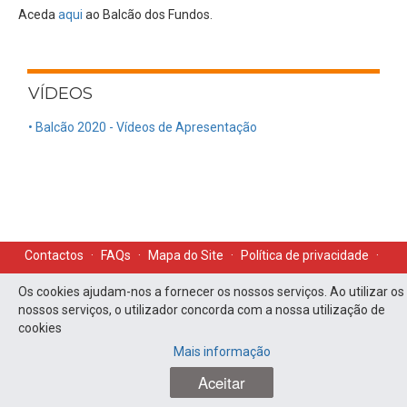
Aceda
aqui
ao Balcão dos Fundos.
VÍDEOS
• Balcão 2020 - Vídeos de Apresentação
Contactos
·
FAQs
·
Mapa do Site
·
Política de privacidade
·
Acessibilidade
Os cookies ajudam-nos a fornecer os nossos serviços. Ao utilizar os
nossos serviços, o utilizador concorda com a nossa utilização de
cookies
Mais informação
PO APMC - Todos os direitos reservados
Aceitar