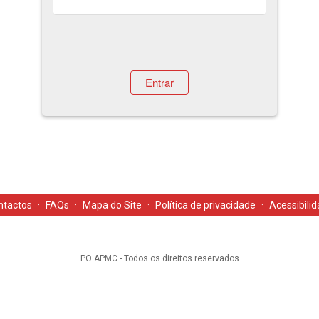
Entrar
ntactos
·
FAQs
·
Mapa do Site
·
Política de privacidade
·
Acessibili
PO APMC - Todos os direitos reservados