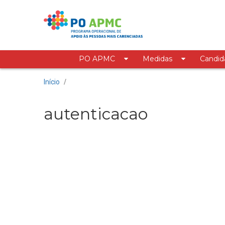
Saltar para o conteúdo
PO APMC
Medidas
Candid
autenticacao
Início
/
autenticacao