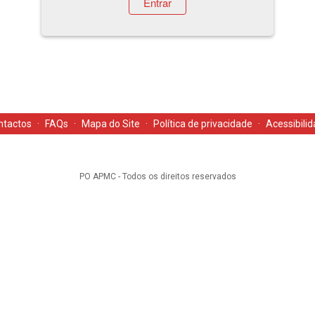
Entrar
ntactos
·
FAQs
·
Mapa do Site
·
Política de privacidade
·
Acessibili
PO APMC - Todos os direitos reservados