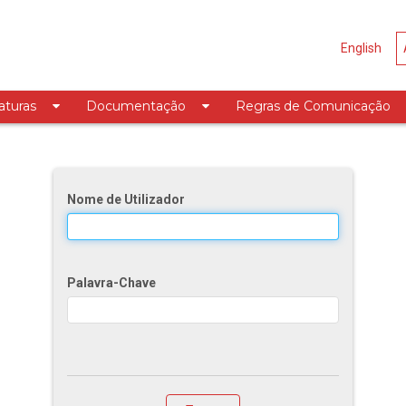
English
aturas
Documentação
Regras de Comunicação
cação
Nome de Utilizador
Palavra-Chave