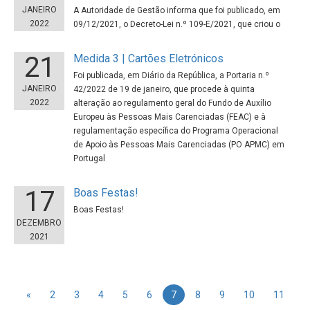
JANEIRO
A Autoridade de Gestão informa que foi publicado, em
2022
09/12/2021, o Decreto-Lei n.º 109-E/2021, que criou o
21
Medida 3 | Cartões Eletrónicos
Foi publicada, em Diário da República, a Portaria n.º
JANEIRO
42/2022 de 19 de janeiro, que procede à quinta
2022
alteração ao regulamento geral do Fundo de Auxílio
Europeu às Pessoas Mais Carenciadas (FEAC) e à
regulamentação específica do Programa Operacional
de Apoio às Pessoas Mais Carenciadas (PO APMC) em
Portugal
17
Boas Festas!
Boas Festas!
DEZEMBRO
2021
«
2
3
4
5
6
7
8
9
10
11